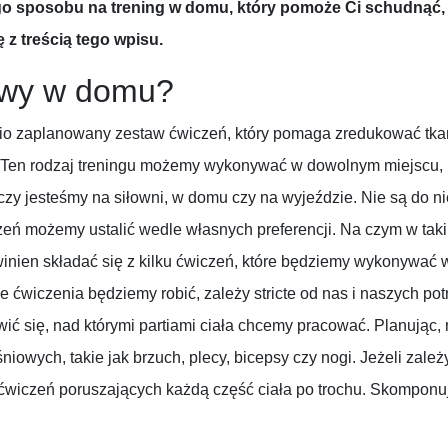
wego sposobu na trening w domu, który pomoże Ci schudnąć
ę z treścią tego wpisu.
owy w domu?
o zaplanowany zestaw ćwiczeń, który pomaga zredukować tka
Ten rodzaj treningu możemy wykonywać w dowolnym miejscu, ko
zy jesteśmy na siłowni, w domu czy na wyjeździe. Nie są do n
eń możemy ustalić wedle własnych preferencji. Na czym w taki
nien składać się z kilku ćwiczeń, które będziemy wykonywać w
e ćwiczenia będziemy robić, zależy stricte od nas i naszych po
ć się, nad którymi partiami ciała chcemy pracować. Planując
niowych, takie jak brzuch, plecy, bicepsy czy nogi. Jeżeli zależ
ćwiczeń poruszających każdą część ciała po trochu. Skompon