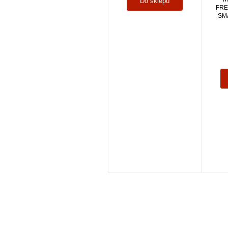
Do sklepu
FRE
SM