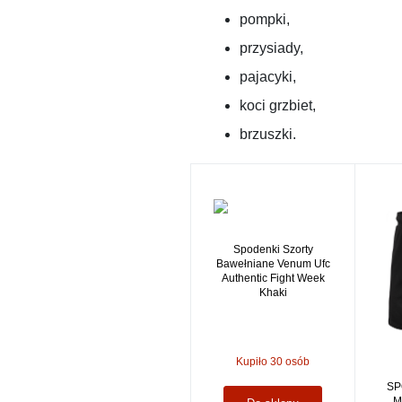
pompki,
przysiady,
pajacyki,
koci grzbiet,
brzuszki.
Spodenki Szorty
Bawełniane Venum Ufc
Authentic Fight Week
Khaki
Kupiło 30 osób
SP
M