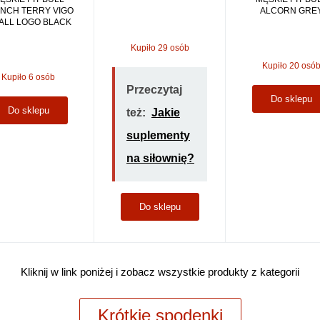
ALCORN GRE
NCH TERRY VIGO
ALL LOGO BLACK
Kupiło 29 osób
Kupiło 20 osó
Kupiło 6 osób
Przeczytaj
Do sklepu
Do sklepu
też:
Jakie
suplementy
na siłownię?
Do sklepu
Kliknij w link poniżej i zobacz wszystkie produkty z kategorii
Krótkie spodenki