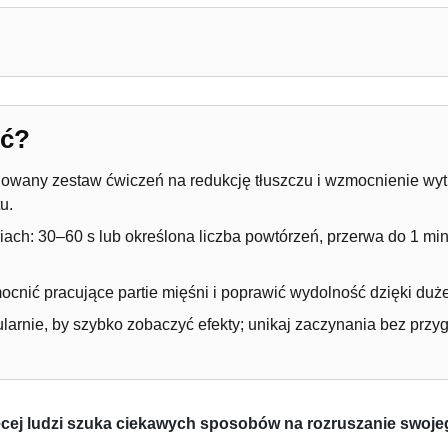
 daje?
eć?
owany zestaw ćwiczeń na redukcję tłuszczu i wzmocnienie wyt
u.
ach: 30–60 s lub określona liczba powtórzeń, przerwa do 1 min
nić pracujące partie mięśni i poprawić wydolność dzięki duże
gularnie, by szybko zobaczyć efekty; unikaj zaczynania bez prz
ej ludzi szuka ciekawych sposobów na rozruszanie swojeg