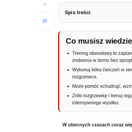
0
Spis treści
1.
Trening obwodowy w domu?
1.1.
Trening obwodowy – co
Co musisz wiedzi
Trening obwodowy to zaplan
zrobienia w domu bez sprzęt
Wykonuj kilka ćwiczeń w seri
rozgrzewce.
Może pomóc schudnąć, wzmoc
Zrób rozgrzewkę i trenuj re
intensywnego wysiłku.
W obecnych czasach coraz więc