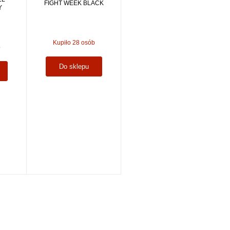
FIGHT WEEK BLACK
Y
Kupiło 28 osób
b
Do sklepu