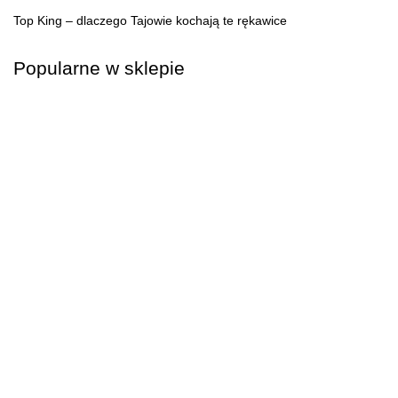
Top King – dlaczego Tajowie kochają te rękawice
Popularne w sklepie
Venum Sklep
Rękawice MMA
Ochraniacze szczęki
Ochraniacze piszczeli
Rashguardy krótkie
Pitbull sklep