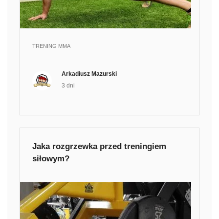
TRENING MMA
Arkadiusz Mazurski
3 dni
Jaka rozgrzewka przed treningiem
siłowym?