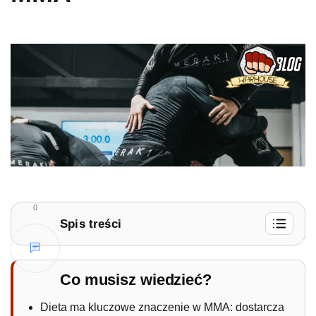
0
Spis treści
1.
Czy dieta ma znaczenie?
1.1.
Składniki odżywcze kluczowe dla
Co musisz wiedzieć?
zawodników MMA
Dieta ma kluczowe znaczenie w MMA: dostarcza
1.2.
Indywidualne potrzeby odżywcze