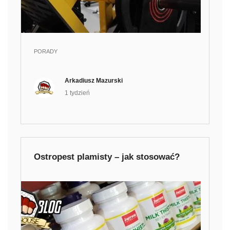
PORADY
Arkadiusz Mazurski
1 tydzień
Ostropest plamisty – jak stosować?