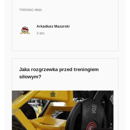
TRENING MMA
Arkadiusz Mazurski
3 dni
Jaka rozgrzewka przed treningiem
siłowym?