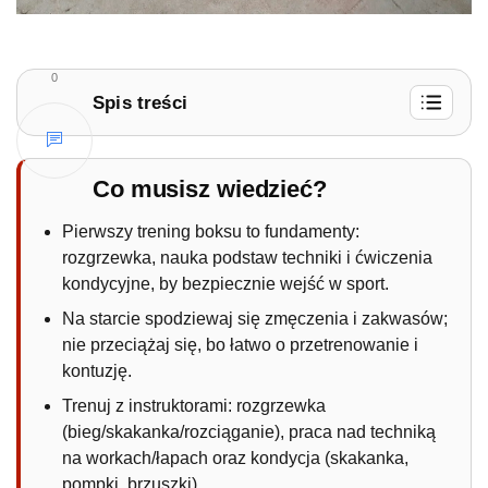
0
Spis treści
1.
Co obejmuje pierwszy trening boksu?
1.1.
Jakie wyposażenie jest potrzebne na
Co musisz wiedzieć?
pierwszy trening?
Pierwszy trening boksu to fundamenty:
1.2.
Jakie efekty można zauważyć po
rozgrzewka, nauka podstaw techniki i ćwiczenia
pierwszych treningach?
kondycyjne, by bezpiecznie wejść w sport.
Na starcie spodziewaj się zmęczenia i zakwasów;
nie przeciążaj się, bo łatwo o przetrenowanie i
kontuzję.
Trenuj z instruktorami: rozgrzewka
(bieg/skakanka/rozciąganie), praca nad techniką
na workach/łapach oraz kondycja (skakanka,
pompki, brzuszki).