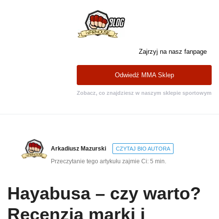
Zajrzyj na nasz fanpage
Odwiedź MMA Sklep
Zobacz, co znajdziesz w naszym sklepie sportowym
Arkadiusz Mazurski
CZYTAJ BIO AUTORA
Przeczytanie tego artykułu zajmie Ci: 5 min.
Hayabusa – czy warto?
Recenzja marki i