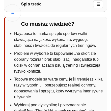
Spis treści
1.
Co wyróżnia markę Hayabusa?
1.1.
Czy topowe modele rzeczywiście są
Co musisz wiedzieć?
warte swojej ceny?
Hayabusa to marka sprzętu sportów walki
1.2.
Jak wybrać sprzęt Hayabusa, żeby nie
stawiająca na jakość wykonania, wygodę,
przestrzelić?
stabilność i trwałość do regularnych treningów.
1.3.
Hayabusa recenzja — werdykt, dla
Problem w wyborze to kupowanie „na oko”: źle
kogo i po co?
dobrany rozmiar, brak stabilizacji nadgarstka lub
ucisk w ochraniaczach psują trening i zwiększają
ryzyko kontuzji.
Topowe modele są warte ceny, jeśli trenujesz kilka
razy w tygodniu i potrzebujesz realnej ochrony,
dopasowania i sprzętu, który wytrzyma intensywne
używanie.
Wybieraj pod dyscyplinę i przeznaczenie
(boks/Muay Thai/MMA, worek vs sparing), nie