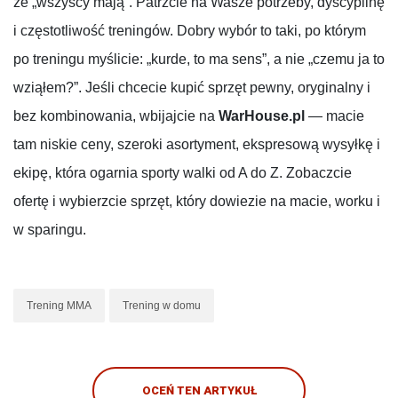
że „wszyscy mają”. Patrzcie na Wasze potrzeby, dyscyplinę
i częstotliwość treningów. Dobry wybór to taki, po którym
po treningu myślicie: „kurde, to ma sens”, a nie „czemu ja to
wziąłem?”. Jeśli chcecie kupić sprzęt pewny, oryginalny i
bez kombinowania, wbijajcie na
WarHouse.pl
— macie
tam niskie ceny, szeroki asortyment, ekspresową wysyłkę i
ekipę, która ogarnia sporty walki od A do Z. Zobaczcie
ofertę i wybierzcie sprzęt, który dowiezie na macie, worku i
w sparingu.
Trening MMA
Trening w domu
OCEŃ TEN ARTYKUŁ