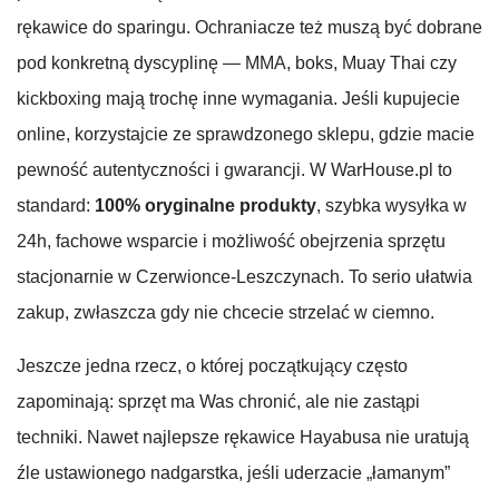
rękawice do sparingu. Ochraniacze też muszą być dobrane
pod konkretną dyscyplinę — MMA, boks, Muay Thai czy
kickboxing mają trochę inne wymagania. Jeśli kupujecie
online, korzystajcie ze sprawdzonego sklepu, gdzie macie
pewność autentyczności i gwarancji. W WarHouse.pl to
standard:
100% oryginalne produkty
, szybka wysyłka w
24h, fachowe wsparcie i możliwość obejrzenia sprzętu
stacjonarnie w Czerwionce-Leszczynach. To serio ułatwia
zakup, zwłaszcza gdy nie chcecie strzelać w ciemno.
Jeszcze jedna rzecz, o której początkujący często
zapominają: sprzęt ma Was chronić, ale nie zastąpi
techniki. Nawet najlepsze rękawice Hayabusa nie uratują
źle ustawionego nadgarstka, jeśli uderzacie „łamanym”