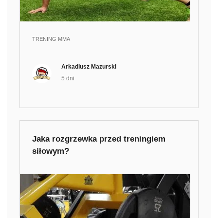
TRENING MMA
Arkadiusz Mazurski
5 dni
Jaka rozgrzewka przed treningiem
siłowym?