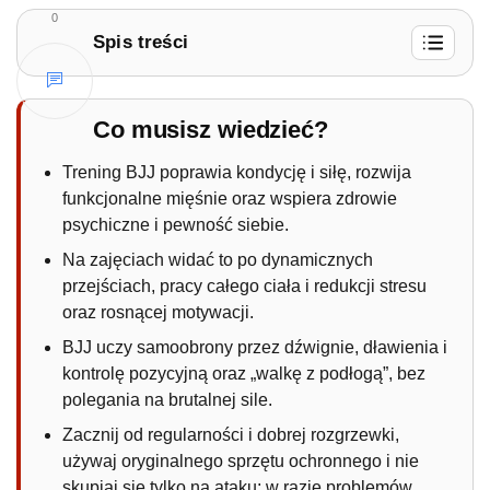
0
Spis treści
1.
Poprawa kondycji fizycznej i siły
mięśniowej
Co musisz wiedzieć?
1.1.
Praktyczna wskazówka:
Trening BJJ poprawia kondycję i siłę, rozwija
1.2.
Rozwój umiejętności samoobrony
funkcjonalne mięśnie oraz wspiera zdrowie
1.3.
Korzyści dla zdrowia psychicznego i
psychiczne i pewność siebie.
życia społecznego
Na zajęciach widać to po dynamicznych
2.
Wasza droga z BJJ zaczyna się teraz!
przejściach, pracy całego ciała i redukcji stresu
oraz rosnącej motywacji.
BJJ uczy samoobrony przez dźwignie, dławienia i
kontrolę pozycyjną oraz „walkę z podłogą”, bez
polegania na brutalnej sile.
Zacznij od regularności i dobrej rozgrzewki,
używaj oryginalnego sprzętu ochronnego i nie
skupiaj się tylko na ataku; w razie problemów