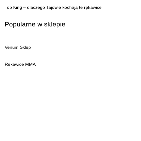
Top King – dlaczego Tajowie kochają te rękawice
Popularne w sklepie
Venum Sklep
Rękawice MMA
Ochraniacze szczęki
Ochraniacze piszczeli
Rashguardy krótkie
Pitbull sklep