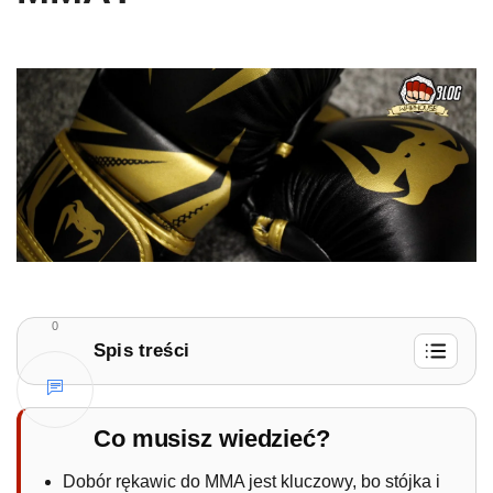
0
Spis treści
1.
Rozmiar rękawic do MMA
1.1.
Jakie rękawice do MMA na worek?
Co musisz wiedzieć?
1.2.
Niezawodne rękawice grapplingowe
Dobór rękawic do MMA jest kluczowy, bo stójka i