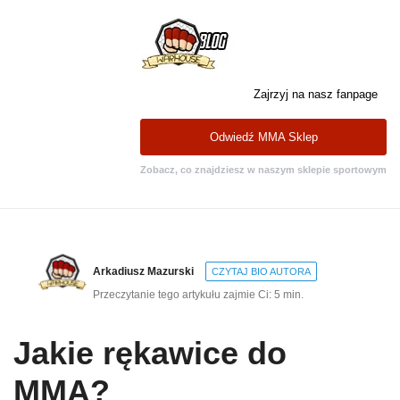
Zajrzyj na nasz fanpage
Odwiedź MMA Sklep
Zobacz, co znajdziesz w naszym sklepie sportowym
Arkadiusz Mazurski
CZYTAJ BIO AUTORA
Przeczytanie tego artykułu zajmie Ci: 5 min.
Jakie rękawice do
MMA?