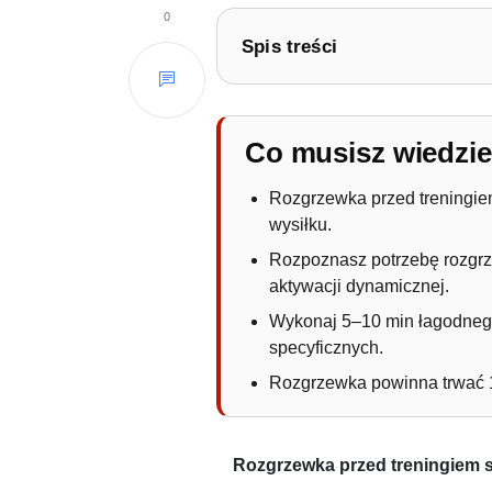
0
Spis treści
1.
Jak się rozgrzać przed treni
1.1.
Ile powinna trwać rozg
Co musisz wiedzi
Rozgrzewka przed treningie
wysiłku.
Rozpoznasz potrzebę rozgrze
aktywacji dynamicznej.
Wykonaj 5–10 min łagodnego 
specyficznych.
Rozgrzewka powinna trwać 15
Rozgrzewka przed treningiem si