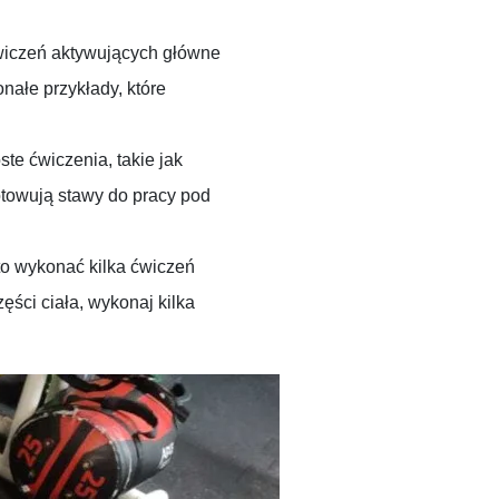
wiczeń aktywujących główne
onałe przykłady, które
te ćwiczenia, takie jak
otowują stawy do pracy pod
to wykonać kilka ćwiczeń
ęści ciała, wykonaj kilka