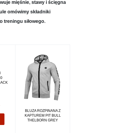
uje mięśnie, stawy i ścięgna
ule omówimy składniki
o treningu siłowego.
M
.0
LACK
b
BLUZA ROZPINANA Z
KAPTUREM PIT BULL
THELBORN GREY