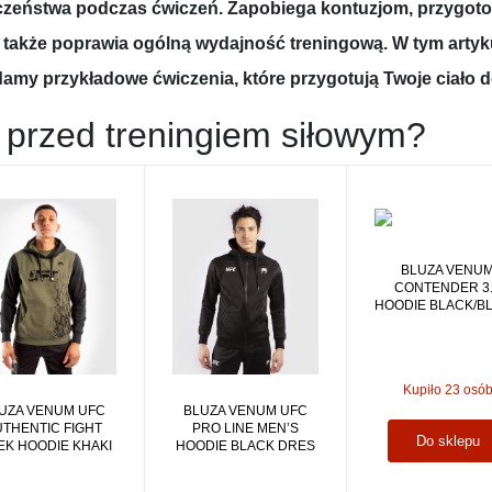
eczeństwa podczas ćwiczeń. Zapobiega kontuzjom, przygotow
także poprawia ogólną wydajność treningową. W tym artyk
amy przykładowe ćwiczenia, które przygotują Twoje ciało d
ć przed treningiem siłowym?
BLUZA VENU
CONTENDER 3
HOODIE BLACK/B
Kupiło 23 osó
BLUZA VENUM UFC
UZA VENUM UFC
PRO LINE MEN’S
UTHENTIC FIGHT
Do sklepu
HOODIE BLACK DRES
K HOODIE KHAKI