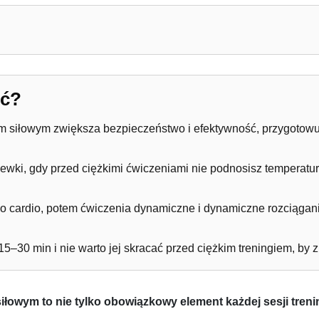
ngiem siłowym?
rzewka przed treningiem siłowym?
eć?
m siłowym zwiększa bezpieczeństwo i efektywność, przygotowuj
wki, gdy przed ciężkimi ćwiczeniami nie podnosisz temperatury
cardio, potem ćwiczenia dynamiczne i dynamiczne rozciąganie 
–30 min i nie warto jej skracać przed ciężkim treningiem, by z
łowym to nie tylko obowiązkowy element każdej sesji treni