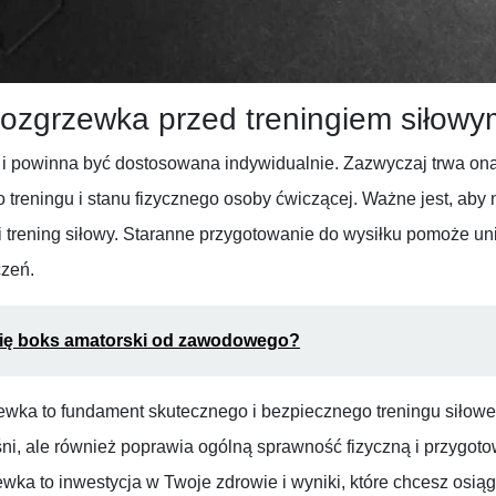
 rozgrzewka przed treningiem siłow
 i powinna być dostosowana indywidualnie. Zazwyczaj trwa ona
reningu i stanu fizycznego osoby ćwiczącej. Ważne jest, aby n
ki trening siłowy. Staranne przygotowanie do wysiłku pomoże u
zeń.
się boks amatorski od zawodowego?
ewka to fundament skutecznego i bezpiecznego treningu siłowe
ni, ale również poprawia ogólną sprawność fizyczną i przygot
ka to inwestycja w Twoje zdrowie i wyniki, które chcesz osią