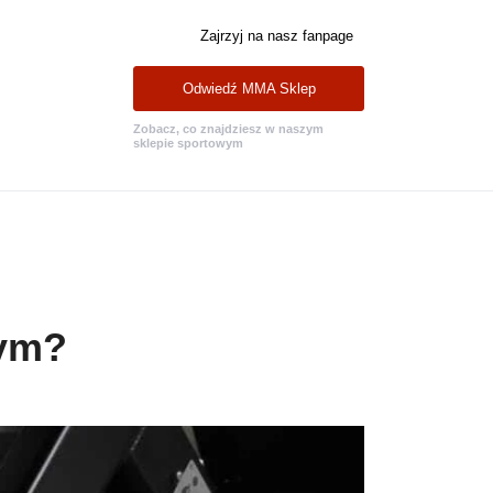
Zajrzyj na nasz fanpage
Odwiedź MMA Sklep
Zobacz, co znajdziesz w naszym
sklepie sportowym
wym?