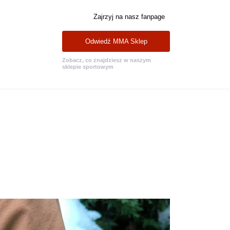
Zajrzyj na nasz fanpage
Odwiedź MMA Sklep
Zobacz, co znajdziesz w naszym
sklepie sportowym