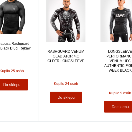
abusa Rashguard
Black Długi Rękaw
RASHGUARD VENUM
LONGSLEEVE
GLADIATOR 4.O
PERFORMANC
GLDTR LONGSLEEVE
VENUM UFC
AUTHENTIC FIG
WEEK BLACK
Kupiło 25 osób
Kupiło 24 osób
Do sklepu
Kupiło 9 osób
Do sklepu
Do sklepu