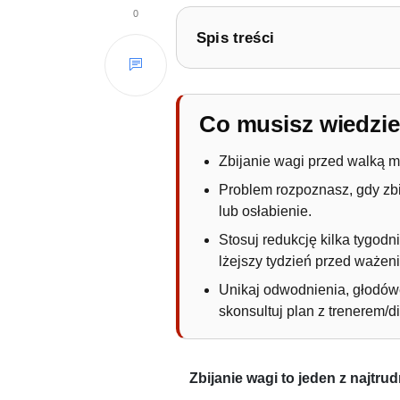
0
Spis treści
1.
Jak zbić wagę przed walką?
1.1.
Błędy przy zbijaniu wag
Co musisz wiedzi
Zbijanie wagi przed walką ma
Problem rozpoznasz, gdy zbi
lub osłabienie.
Stosuj redukcję kilka tygodni
lżejszy tydzień przed ważen
Unikaj odwodnienia, głodówe
skonsultuj plan z trenerem/d
Zbijanie wagi to jeden z najt