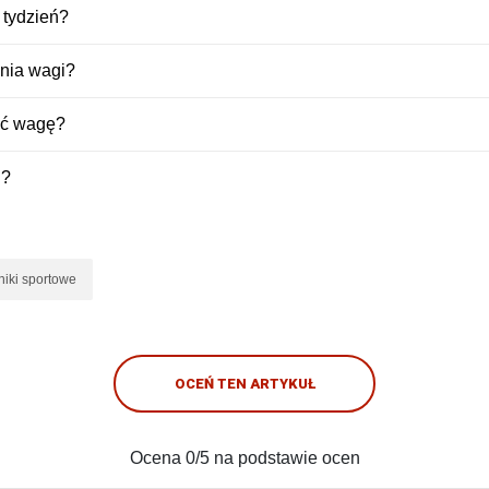
 tydzień?
nia wagi?
ać wagę?
i?
iki sportowe
OCEŃ TEN ARTYKUŁ
Ocena
0
/5 na podstawie
ocen