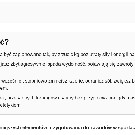
i – czego unikać?
eć?
 być zaplanowane tak, by zrzucić kg bez utraty siły i energii 
jasz zbyt agresywnie: spada wydolność, pojawiają się zawroty 
 wcześniej: stopniowo zmniejsz kalorie, ogranicz sól, zwiększ bi
iem.
k, przesadnych treningów i sauny bez przygotowania; gdy masz
ietetykiem.
rudniejszych elementów przygotowania do zawodów w sporta