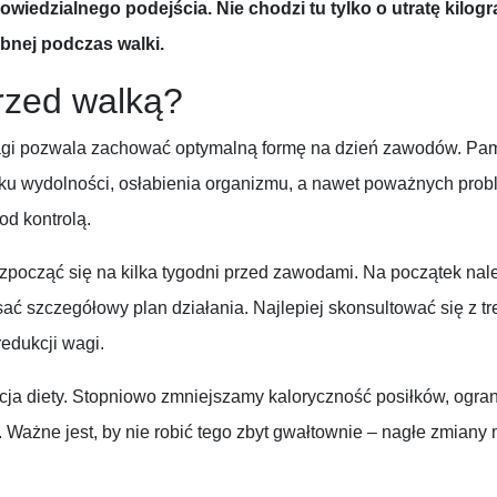
wiedzialnego podejścia. Nie chodzi tu tylko o utratę kilog
ebnej podczas walki.
rzed walką?
gi pozwala zachować optymalną formę na dzień zawodów. Pam
u wydolności, osłabienia organizmu, a nawet poważnych prob
od kontrolą.
zpocząć się na kilka tygodni przed zawodami. Na początek należ
sać szczegółowy plan działania. Najlepiej skonsultować się z tr
edukcji wagi.
ja diety. Stopniowo zmniejszamy kaloryczność posiłków, ogran
. Ważne jest, by nie robić tego zbyt gwałtownie – nagłe zmian