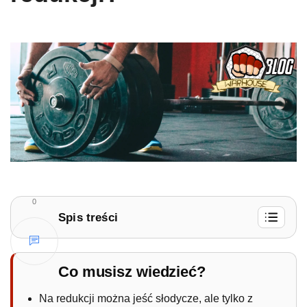
0
Spis treści
1.
Czy na redukcji można jeść słodycze?
1.1.
Jaki cukier na diecie?
Co musisz wiedzieć?
Na redukcji można jeść słodycze, ale tylko z