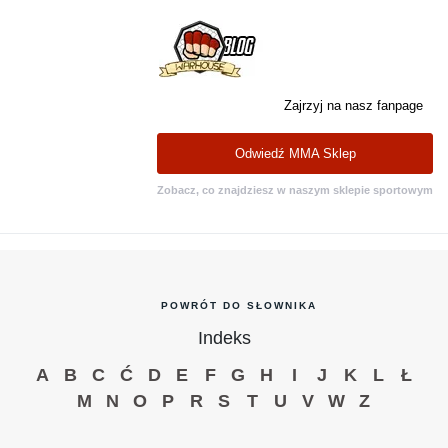
Zajrzyj na nasz fanpage
Odwiedź MMA Sklep
Zobacz, co znajdziesz w naszym sklepie sportowym
POWRÓT DO SŁOWNIKA
Indeks
A
B
C
Ć
D
E
F
G
H
I
J
K
L
Ł
M
N
O
P
R
S
T
U
V
W
Z