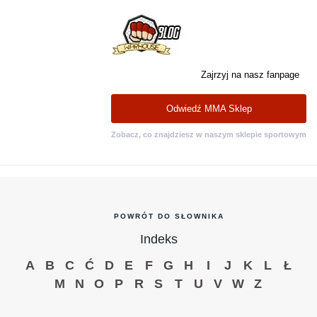
Zajrzyj na nasz fanpage
Odwiedź MMA Sklep
Zobacz, co znajdziesz w naszym sklepie sportowym
POWRÓT DO SŁOWNIKA
Indeks
A
B
C
Ć
D
E
F
G
H
I
J
K
L
Ł
M
N
O
P
R
S
T
U
V
W
Z